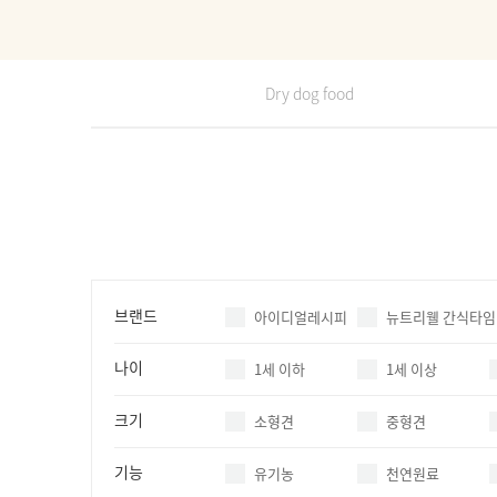
Dry dog food
브랜드
아이디얼레시피
뉴트리웰 간식타임
나이
1세 이하
1세 이상
크기
소형견
중형견
기능
유기농
천연원료