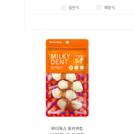
일반식
예방식
원더독스 밀키덴트