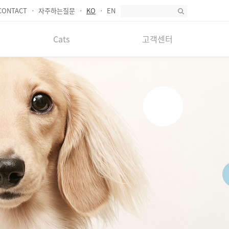
CONTACT
자주하는질문
KO
EN
Cats
고객센터
Dry cat food
FAQ
Wet cat food
Q&A
Cat treats
SHOP