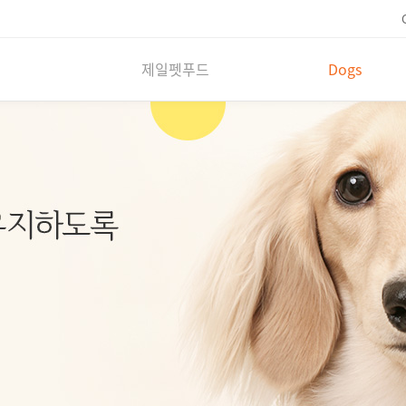
제일펫푸드
Dogs
회사개요
Dry dog food
회사연혁
Wet dog food
하림중앙연구소
Dog treats
그룹소개
브랜드
오시는 길