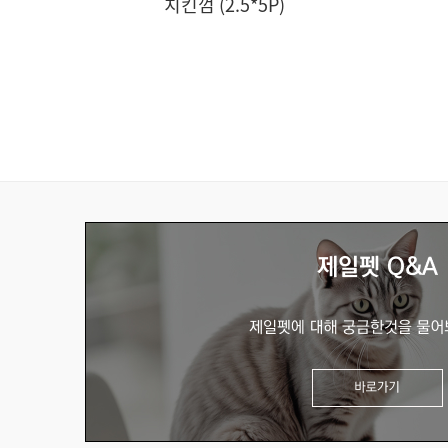
치킨껌 (2.5*5P)